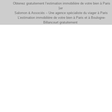
Obtenez gratuitement l’estimation immobilière de votre bien à Paris
1er
Salomon & Associés – Une agence spécialiste du viager à Paris
L’estimation immobilière de votre bien à Paris et à Boulogne-
Billancourt gratuitement