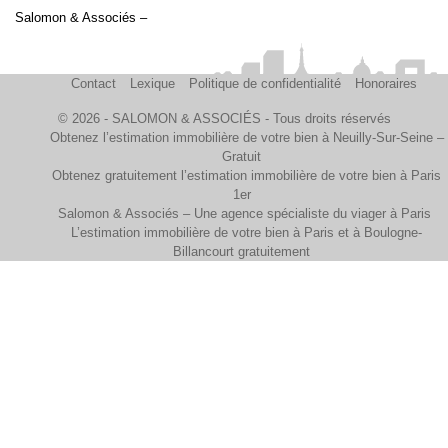
Salomon & Associés –
Contact
Lexique
Politique de confidentialité
Honoraires
© 2026 - SALOMON & ASSOCIÉS - Tous droits réservés
Obtenez l’estimation immobilière de votre bien à Neuilly-Sur-Seine –
Gratuit
Obtenez gratuitement l’estimation immobilière de votre bien à Paris
1er
Salomon & Associés – Une agence spécialiste du viager à Paris
L’estimation immobilière de votre bien à Paris et à Boulogne-
Billancourt gratuitement