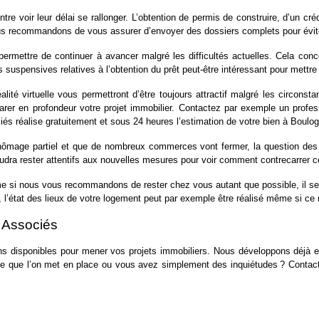
tre voir leur délai se rallonger. L’obtention de permis de construire, d’un cr
s recommandons de vous assurer d’envoyer des dossiers complets pour éviter l
ermettre de continuer à avancer malgré les difficultés actuelles. Cela conce
uspensives relatives à l’obtention du prêt peut-être intéressant pour mettre
té virtuelle vous permettront d’être toujours attractif malgré les circonstan
rer en profondeur votre projet immobilier. Contactez par exemple un profess
s réalise gratuitement et sous 24 heures l’
estimation de votre bien à Boulog
mage partiel et que de nombreux commerces vont fermer, la question des loy
faudra rester attentifs aux nouvelles mesures pour voir comment contrecarrer
 si nous vous recommandons de rester chez vous autant que possible, il semble
 l’état des lieux de votre logement peut par exemple être réalisé même si ce mo
& Associés
 disponibles pour mener vos projets immobiliers. Nous développons déjà en 
 ce que l’on met en place ou vous avez simplement des inquiétudes ? Contact