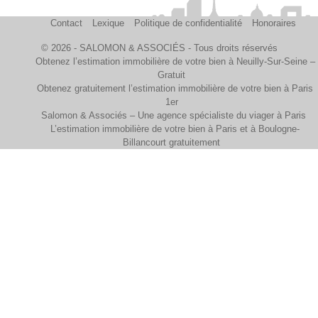
Contact
Lexique
Politique de confidentialité
Honoraires
© 2026 - SALOMON & ASSOCIÉS - Tous droits réservés
Obtenez l’estimation immobilière de votre bien à Neuilly-Sur-Seine –
Gratuit
Obtenez gratuitement l’estimation immobilière de votre bien à Paris
1er
Salomon & Associés – Une agence spécialiste du viager à Paris
L’estimation immobilière de votre bien à Paris et à Boulogne-
Billancourt gratuitement