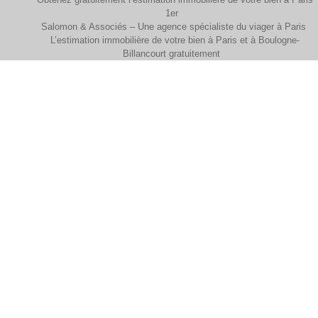
1er
Salomon & Associés – Une agence spécialiste du viager à Paris
L’estimation immobilière de votre bien à Paris et à Boulogne-
Billancourt gratuitement