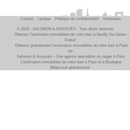
Contact
Lexique
Politique de confidentialité
Honoraires
© 2026 - SALOMON & ASSOCIÉS - Tous droits réservés
Obtenez l’estimation immobilière de votre bien à Neuilly-Sur-Seine –
Gratuit
Obtenez gratuitement l’estimation immobilière de votre bien à Paris
1er
Salomon & Associés – Une agence spécialiste du viager à Paris
L’estimation immobilière de votre bien à Paris et à Boulogne-
Billancourt gratuitement