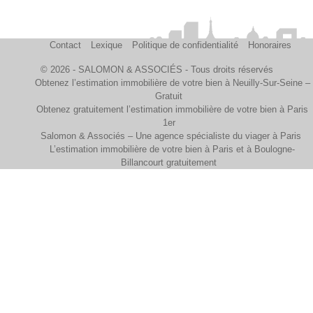
Contact
Lexique
Politique de confidentialité
Honoraires
© 2026 - SALOMON & ASSOCIÉS - Tous droits réservés
Obtenez l’estimation immobilière de votre bien à Neuilly-Sur-Seine –
Gratuit
Obtenez gratuitement l’estimation immobilière de votre bien à Paris
1er
Salomon & Associés – Une agence spécialiste du viager à Paris
L’estimation immobilière de votre bien à Paris et à Boulogne-
Billancourt gratuitement