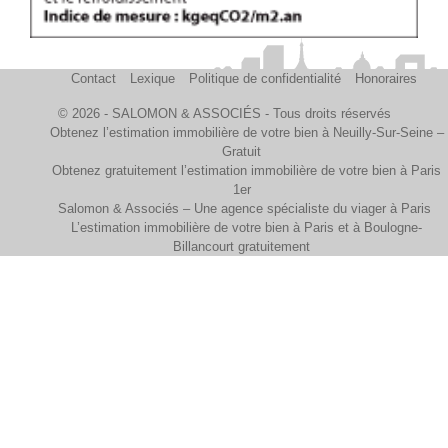
Contact
Lexique
Politique de confidentialité
Honoraires
© 2026 - SALOMON & ASSOCIÉS - Tous droits réservés
Obtenez l’estimation immobilière de votre bien à Neuilly-Sur-Seine –
Gratuit
Obtenez gratuitement l’estimation immobilière de votre bien à Paris
1er
Salomon & Associés – Une agence spécialiste du viager à Paris
L’estimation immobilière de votre bien à Paris et à Boulogne-
Billancourt gratuitement