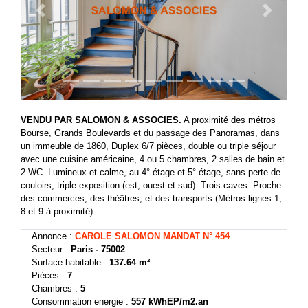
Previous
Next
VENDU PAR SALOMON & ASSOCIES.
A proximité des métros
Bourse, Grands Boulevards et du passage des Panoramas, dans
un immeuble de 1860, Duplex 6/7 pièces, double ou triple séjour
avec une cuisine américaine, 4 ou 5 chambres, 2 salles de bain et
2 WC. Lumineux et calme, au 4° étage et 5° étage, sans perte de
couloirs, triple exposition (est, ouest et sud). Trois caves. Proche
des commerces, des théâtres, et des transports (Métros lignes 1,
8 et 9 à proximité)
Annonce :
CAROLE SALOMON MANDAT N° 454
Secteur :
Paris - 75002
Surface habitable :
137.64 m²
Pièces :
7
Chambres :
5
Consommation energie :
557 kWhEP/m2.an