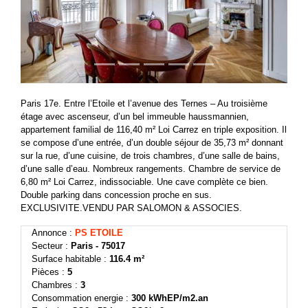
Paris 17e. Entre l’Etoile et l’avenue des Ternes – Au troisième
étage avec ascenseur, d’un bel immeuble haussmannien,
appartement familial de 116,40 m² Loi Carrez en triple exposition. Il
se compose d’une entrée, d’un double séjour de 35,73 m² donnant
sur la rue, d’une cuisine, de trois chambres, d’une salle de bains,
d’une salle d’eau. Nombreux rangements. Chambre de service de
6,80 m² Loi Carrez, indissociable. Une cave complète ce bien.
Double parking dans concession proche en sus.
EXCLUSIVITE.VENDU PAR SALOMON & ASSOCIES.
Annonce :
PS ETOILE
Secteur :
Paris - 75017
Surface habitable :
116.4 m²
Pièces :
5
Chambres :
3
Consommation energie :
300 kWhEP/m2.an