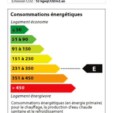
Emission CO2 :
53 kgeqCO2/m2.an