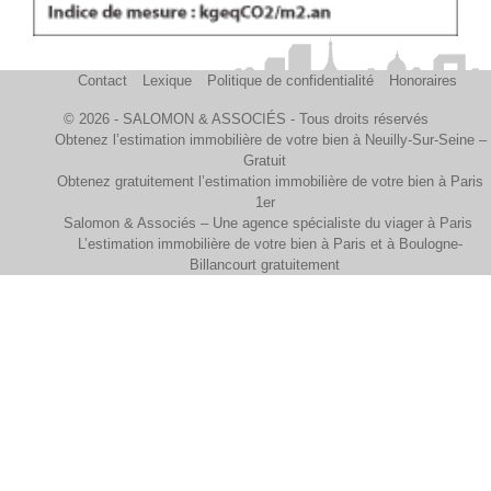
Contact
Lexique
Politique de confidentialité
Honoraires
© 2026 - SALOMON & ASSOCIÉS - Tous droits réservés
Obtenez l’estimation immobilière de votre bien à Neuilly-Sur-Seine –
Gratuit
Obtenez gratuitement l’estimation immobilière de votre bien à Paris
1er
Salomon & Associés – Une agence spécialiste du viager à Paris
L’estimation immobilière de votre bien à Paris et à Boulogne-
Billancourt gratuitement