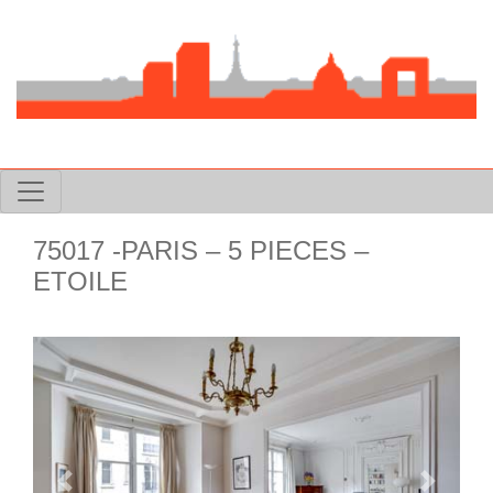
75017 -PARIS – 5 PIECES –
ETOILE
Previous
Next