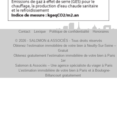
Contact
Lexique
Politique de confidentialité
Honoraires
© 2026 - SALOMON & ASSOCIÉS - Tous droits réservés
Obtenez l’estimation immobilière de votre bien à Neuilly-Sur-Seine –
Gratuit
Obtenez gratuitement l’estimation immobilière de votre bien à Paris
1er
Salomon & Associés – Une agence spécialiste du viager à Paris
L’estimation immobilière de votre bien à Paris et à Boulogne-
Billancourt gratuitement