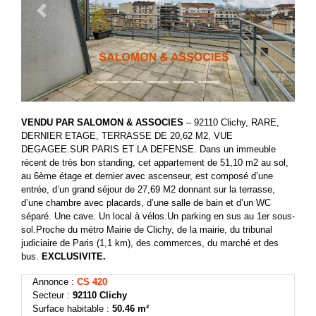
Previous
Next
VENDU PAR SALOMON & ASSOCIES
– 92110 Clichy, RARE,
DERNIER ETAGE, TERRASSE DE 20,62 M2, VUE
DEGAGEE.SUR PARIS ET LA DEFENSE. Dans un immeuble
récent de très bon standing, cet appartement de 51,10 m2 au sol,
au 6ème étage et dernier avec ascenseur, est composé d’une
entrée, d’un grand séjour de 27,69 M2 donnant sur la terrasse,
d’une chambre avec placards, d’une salle de bain et d’un WC
séparé. Une cave. Un local à vélos.Un parking en sus au 1er sous-
sol.Proche du métro Mairie de Clichy, de la mairie, du tribunal
judiciaire de Paris (1,1 km), des commerces, du marché et des
bus.
EXCLUSIVITE.
Annonce :
CS 420
Secteur :
92110 Clichy
Surface habitable :
50.46 m²