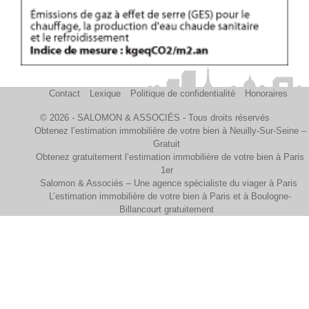
Contact
Lexique
Politique de confidentialité
Honoraires
© 2026 - SALOMON & ASSOCIÉS - Tous droits réservés
Obtenez l’estimation immobilière de votre bien à Neuilly-Sur-Seine –
Gratuit
Obtenez gratuitement l’estimation immobilière de votre bien à Paris
1er
Salomon & Associés – Une agence spécialiste du viager à Paris
L’estimation immobilière de votre bien à Paris et à Boulogne-
Billancourt gratuitement