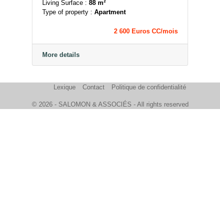
Living Surface :
88 m²
Type of property :
Apartment
2 600 Euros CC/mois
More details
Lexique
Contact
Politique de confidentialité
© 2026 - SALOMON & ASSOCIÉS - All rights reserved